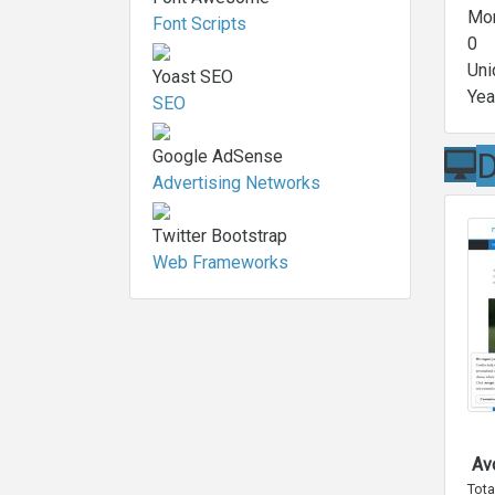
Mon
Font Scripts
0
Uni
Yoast SEO
Yea
SEO
D
Google AdSense
Advertising Networks
Twitter Bootstrap
Web Frameworks
Avo
Tota