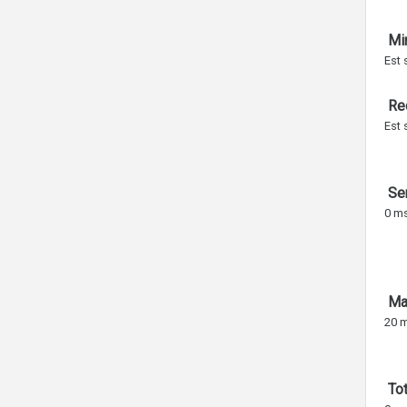
Min
Est 
Re
Est 
Ser
0 m
Max
20 
Tot