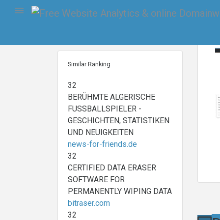
32
Your Website Score is
Update
Similar Ranking
32
BERÜHMTE ALGERISCHE
FUSSBALLSPIELER -
GESCHICHTEN, STATISTIKEN
UND NEUIGKEITEN
news-for-friends.de
32
CERTIFIED DATA ERASER
SOFTWARE FOR
PERMANENTLY WIPING DATA
bitraser.com
32