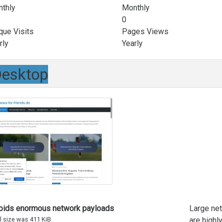
thly
Monthly
0
que Visits
Pages Views
rly
Yearly
esktop
ids enormous network payloads
Large ne
l size was 411 KiB
are highl