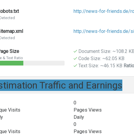
obots.txt
http://news-for-friends.de/ro
 Detected
itemap.xml
http://news-for-friends.de/
 Detected
age Size
Document Size: ~108.2 K
 & Text Ratio
Code Size: ~62.05 KB
Text Size: ~46.15 KB
Rati
stimation Traffic and Earnings
0
que Visits
Pages Views
ly
Daily
0
que Visits
Pages Views