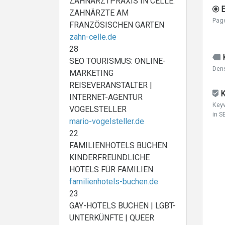
ZAHNARZTPRAXIS IN CELLE:
E
ZAHNÄRZTE AM
Pag
FRANZÖSISCHEN GARTEN
zahn-celle.de
28
K
SEO TOURISMUS: ONLINE-
Dens
MARKETING
REISEVERANSTALTER |
K
INTERNET-AGENTUR
Keyw
VOGELSTELLER
in S
mario-vogelsteller.de
22
FAMILIENHOTELS BUCHEN:
KINDERFREUNDLICHE
HOTELS FÜR FAMILIEN
familienhotels-buchen.de
23
GAY-HOTELS BUCHEN | LGBT-
UNTERKÜNFTE | QUEER