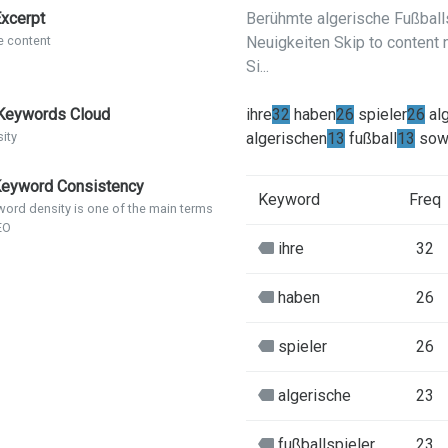
xcerpt
Berühmte algerische Fußballs
e content
Neuigkeiten Skip to content 
Si...
eywords Cloud
ihre
32
haben
26
spieler
26
al
ity
algerischen
13
fußball
13
sow
eyword Consistency
Keyword
Freq
ord density is one of the main terms
EO
ihre
32
haben
26
spieler
26
algerische
23
fußballspieler
23