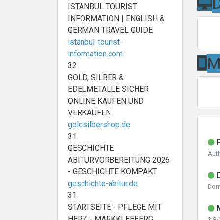
D
ISTANBUL TOURIST
INFORMATION | ENGLISH &
GERMAN TRAVEL GUIDE
istanbul-tourist-
information.com
M
32
GOLD, SILBER &
EDELMETALLE SICHER
ONLINE KAUFEN UND
VERKAUFEN
goldsilbershop.de
31
P
GESCHICHTE
Auth
ABITURVORBEREITUNG 2026
- GESCHICHTE KOMPAKT
D
geschichte-abitur.de
Dom
31
STARTSEITE - PFLEGE MIT
M
HERZ - MARKKLEEBERG
3.8/