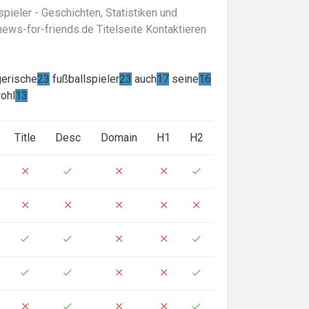
pieler - Geschichten, Statistiken und
news-for-friends.de Titelseite Kontaktieren
gerische
23
fußballspieler
23
auch
17
seine
16
ohl
13
Title
Desc
Domain
H1
H2