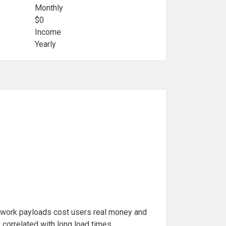
Monthly
$0
Income
Yearly
twork payloads cost users real money and
y correlated with long load times