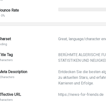
ounce Rate
e 0%
harset
Great, language/character en
oding
itle Tag
BERÜHMTE ALGERISCHE FU
haracters
STATISTIKEN UND NEUIGKE
eta Description
Entdecken Sie die besten al
Characters
zu aktuellen Stars, und erfa
Karrieren und Erfolge.
ffective URL
https://news-for-friends.de
haracters