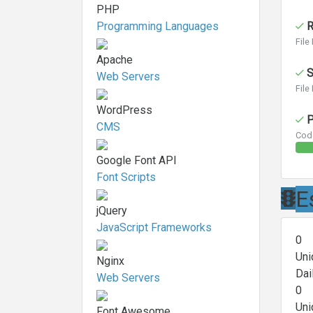
PHP
Programming Languages
R
File
Apache
S
Web Servers
File
WordPress
P
CMS
Code
Google Font API
Font Scripts
E
jQuery
JavaScript Frameworks
0
Uni
Nginx
Dai
Web Servers
0
Uni
Font Awesome