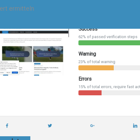
news-for-friends.de
Success
62% of passed verification steps
Warning
23% of total warning
Errors
15% of total errors, require fast ac