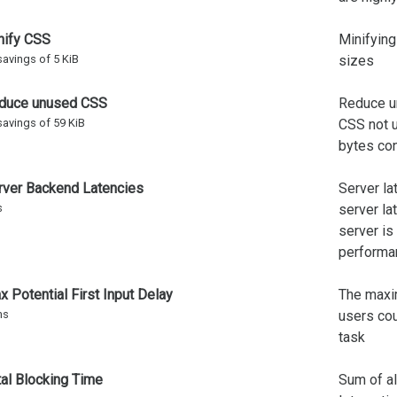
ify CSS
Minifying
savings of 5 KiB
sizes
duce unused CSS
Reduce u
savings of 59 KiB
CSS not u
bytes co
ver Backend Latencies
Server la
s
server lat
server is
performa
 Potential First Input Delay
The maxim
ms
users cou
task
al Blocking Time
Sum of a