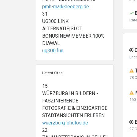
pmh-markkleeberg.de
B
31
Rat
UG300 LINK
ALTERNATIF|SLOT
BONUS|NEW MEMBER 100%
DIAWAL
C
ug300.fun
Enc
T
Latest Sites
78 C
15
M
WÜRZBURG IN BILDERN -
160 
FASZINIERENDE
FOTOGRAFIE & EINZIGARTIGE
STADTANSICHTEN ERLEBEN
E
wuerzburg-photos.de
27 C
22