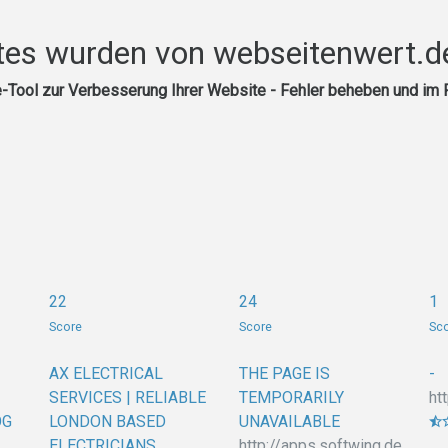
es wurden von webseitenwert.de
Tool zur Verbesserung Ihrer Website - Fehler beheben und im 
22
24
1
Score
Score
Sc
AX ELECTRICAL
THE PAGE IS
-
SERVICES | RELIABLE
TEMPORARILY
ht
OG
LONDON BASED
UNAVAILABLE
ELECTRICIANS
http://apps.softwing.de