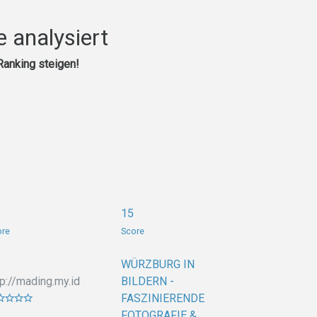
 analysiert
Ranking steigen!
15
ore
Score
WÜRZBURG IN
tp://mading.my.id
BILDERN -
FASZINIERENDE
FOTOGRAFIE &