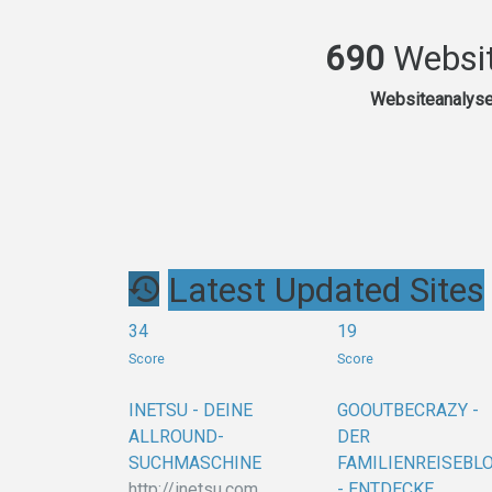
690
Websit
Websiteanalyse-
Latest Updated Sites
34
19
Score
Score
INETSU - DEINE
GOOUTBECRAZY -
ALLROUND-
DER
SUCHMASCHINE
FAMILIENREISEBL
http://inetsu.com
- ENTDECKE