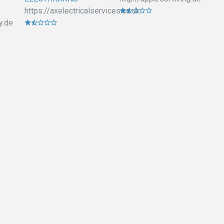
https://axelectricalservices.co.uk
y.de